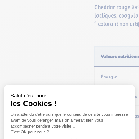
Cheddar rouge 98%
lactiques, coagula
* colorant non artif
Valeurs nutrition
Énergie
Matières grasses
– dont acides gra
Glucides