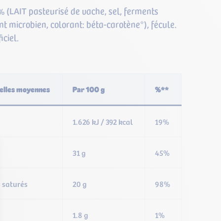
 (LAIT pasteurisé de vache, sel, ferments
nt microbien, colorant: béta-carotène*), fécule.
iciel.
nelles moyennes
Par 100 g
%**
1.626 kJ / 392 kcal
19%
31 g
45%
s saturés
20 g
98%
1.8 g
1%