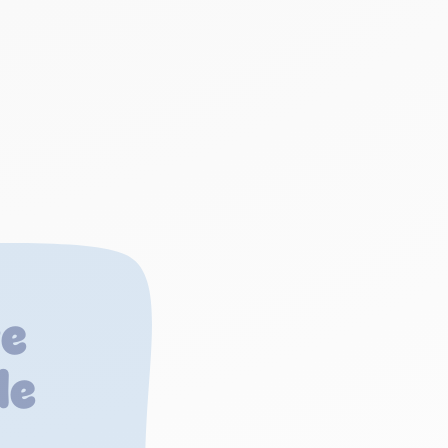
re
de