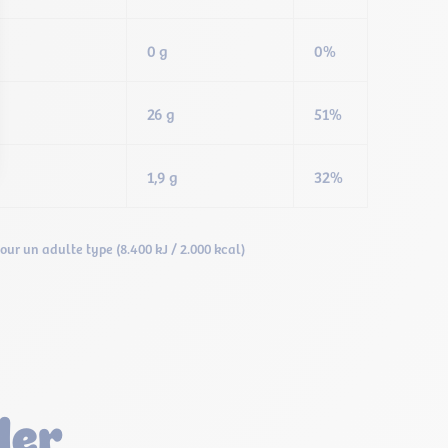
0 g
0%
26 g
51%
1,9 g
32%
our un adulte type (8.400 kJ / 2.000 kcal)
ler