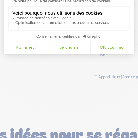
– dont sucres
Protéines
Sel
** Apport de référence p
s idées pour se réga