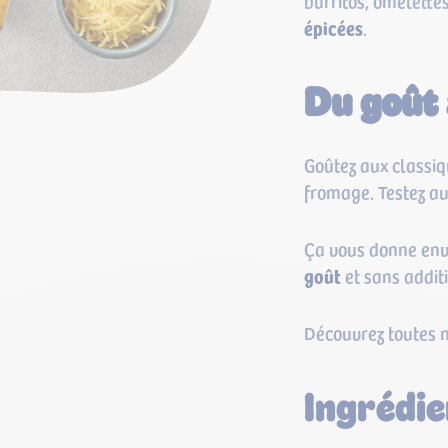
burritos, omelette
épicées
.
Du goût 
Goûtez aux classiq
fromage. Testez au
Ça vous donne env
goût
et sans additi
Découvrez toutes n
Ingrédie