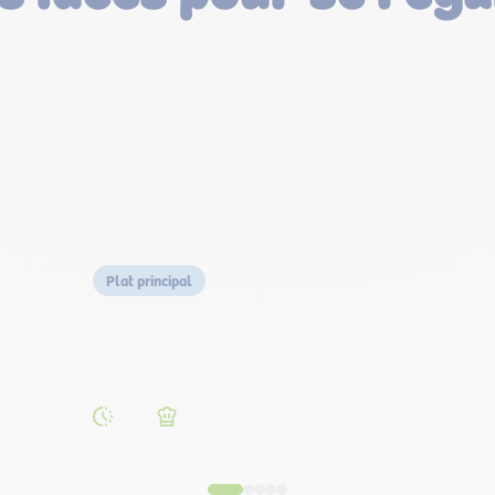
Plat principal
Tuile de cheddar
crabe et avocat
15 Min.
Facile