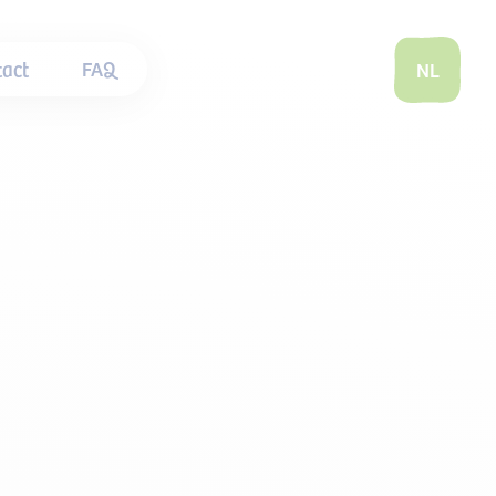
act
FAQ
NL